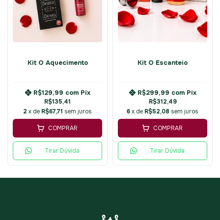
Kit O Aquecimento
Kit O Escanteio
R$129,99
com
Pix
R$299,99
com
Pix
R$135,41
R$312,49
2
x de
R$67,71
sem juros
6
x de
R$52,08
sem juros
COMPRAR
COMPRAR
Tirar Dúvida
Tirar Dúvida