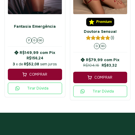
Premium
Fantasia Emergência
Doutora Sensual
(1)
P
G
GG
G
GG
R$149,99
com
Pix
R$156,24
R$79,99
com
Pix
3
x de
R$52,08
sem juros
R$104,16
R$83,32
COMPRAR
COMPRAR
Tirar Dúvida
Tirar Dúvida