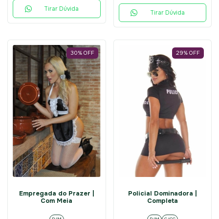
Tirar Dúvida
Tirar Dúvida
30
%
OFF
29
%
OFF
Empregada do Prazer |
Policial Dominadora |
Com Meia
Completa