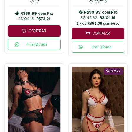
P/M
P/M
G/GG
R$99,99
com
Pix
R$69,99
com
Pix
R$145,82
R$104,16
R$104,16
R$72,91
2
x de
R$52,08
sem juros
COMPRAR
COMPRAR
Tirar Dúvida
Tirar Dúvida
20
%
OFF