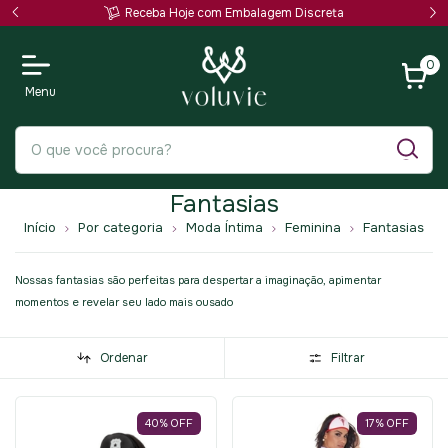
Receba Hoje com Embalagem Discreta
0
Fantasias
Início
Por categoria
Moda Íntima
Feminina
Fantasias
Nossas fantasias são perfeitas para despertar a imaginação, apimentar
momentos e revelar seu lado mais ousado
Ordenar
Filtrar
40
%
OFF
17
%
OFF