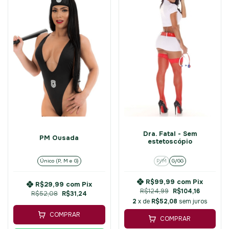
Dra. Fatal - Sem
PM Ousada
estetoscópio
Único (P, M e G)
P/M
G/GG
R$99,99
com
Pix
R$29,99
com
Pix
R$124,99
R$104,16
R$52,08
R$31,24
2
x de
R$52,08
sem juros
COMPRAR
COMPRAR