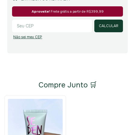
Alterar CEP
Aproveite!
Frete grátis a partir de
R$399,99
CALCULAR
Não sei meu CEP
Compre Junto 🛒