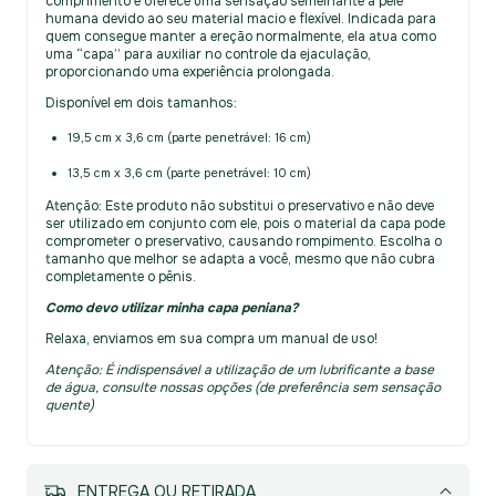
comprimento e oferece uma sensação semelhante à pele
humana devido ao seu material macio e flexível. Indicada para
quem consegue manter a ereção normalmente, ela atua como
uma “capa” para auxiliar no controle da ejaculação,
proporcionando uma experiência prolongada.
Disponível em dois tamanhos:
19,5 cm x 3,6 cm (parte penetrável: 16 cm)
13,5 cm x 3,6 cm (parte penetrável: 10 cm)
Atenção: Este produto não substitui o preservativo e não deve
ser utilizado em conjunto com ele, pois o material da capa pode
comprometer o preservativo, causando rompimento. Escolha o
tamanho que melhor se adapta a você, mesmo que não cubra
completamente o pênis.
Como devo utilizar minha capa peniana?
Relaxa, enviamos em sua compra um manual de uso!
Atenção: É indispensável a utilização de um lubrificante a base
de água, consulte nossas opções (de preferência sem sensação
quente)
MEIOS DE ENVIO