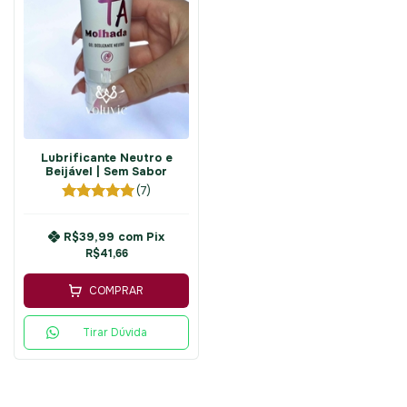
Lubrificante Neutro e
Beijável | Sem Sabor
(7)
R$39,99
com
Pix
R$41,66
COMPRAR
Tirar Dúvida