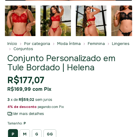
Início
Por categoria
Moda Íntima
Feminina
Lingeries
Conjuntos
Conjunto Personalizado em
Tule Bordado | Helena
R$177,07
R$169,99
com
Pix
3
x de
R$59,02
sem juros
4% de desconto
pagando com Pix
Ver mais detalhes
Tamanho:
P
P
M
G
GG