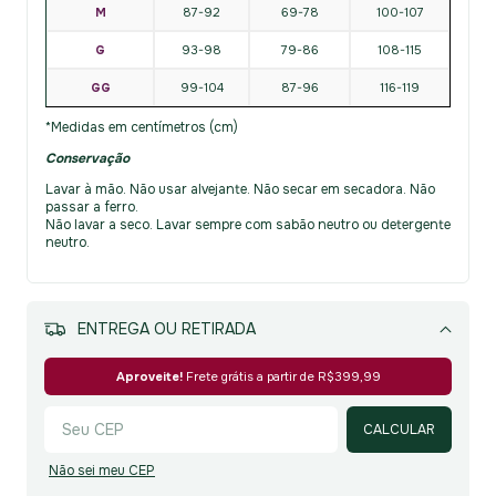
M
87-92
69-78
100-107
G
93-98
79-86
108-115
GG
99-104
87-96
116-119
*Medidas em centímetros (cm)
Conservação
Lavar à mão. Não usar alvejante. Não secar em secadora. Não
passar a ferro.
Não lavar a seco. Lavar sempre com sabão neutro ou detergente
neutro.
MEIOS DE ENVIO
Alterar CEP
Aproveite!
Frete grátis a partir de
R$399,99
CALCULAR
Não sei meu CEP