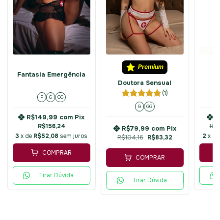
Premium
Dr
Fantasia Emergência
Doutora Sensual
(1)
P
G
GG
G
GG
R$149,99
com
Pix
R
R$156,24
R$
R$79,99
com
Pix
3
x de
R$52,08
sem juros
2
x d
R$104,16
R$83,32
COMPRAR
COMPRAR
Tirar Dúvida
Tirar Dúvida