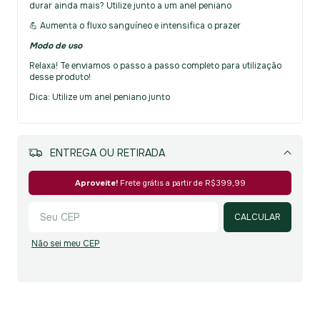
durar ainda mais? Utilize junto a um anel peniano
💪 Aumenta o fluxo sanguíneo e intensifica o prazer
Modo de uso
Relaxa! Te enviamos o passo a passo completo para utilização
desse produto!
Dica: Utilize um anel peniano junto
MEIOS DE ENVIO
Alterar CEP
Aproveite!
Frete grátis a partir de
R$399,99
CALCULAR
Não sei meu CEP