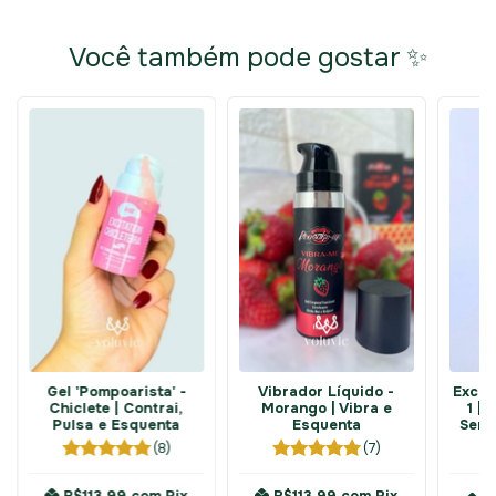
Você também pode gostar ✨
Gel 'Pompoarista' -
Vibrador Líquido -
Excit
Chiclete | Contrai,
Morango | Vibra e
1 | 
Pulsa e Esquenta
Esquenta
Sens
(8)
(7)
R$113,99
com
Pix
R$113,99
com
Pix