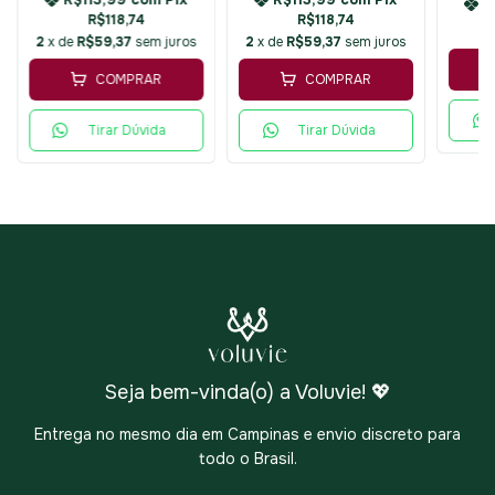
R
R$118,74
R$118,74
2
x de
R$59,37
sem juros
2
x de
R$59,37
sem juros
COMPRAR
COMPRAR
Tirar Dúvida
Tirar Dúvida
Seja bem-vinda(o) a Voluvie! 💖
Entrega no mesmo dia em Campinas e envio discreto para
todo o Brasil.