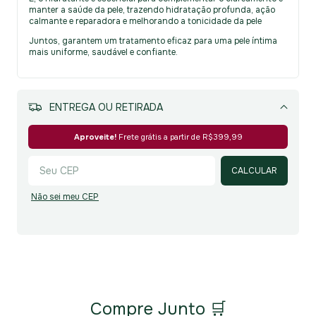
manter a saúde da pele, trazendo hidratação profunda, ação
calmante e reparadora e melhorando a tonicidade da pele
Juntos, garantem um tratamento eficaz para uma pele íntima
mais uniforme, saudável e confiante.
MEIOS DE ENVIO
Alterar CEP
Aproveite!
Frete grátis a partir de
R$399,99
CALCULAR
Não sei meu CEP
Compre Junto 🛒