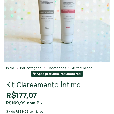
Início
Por categoria
Cosméticos
Autocuidado
💖 Ação profunda, resultado real
Kit Clareamento Íntimo
R$177,07
R$169,99
com
Pix
3
x de
R$59,02
sem juros