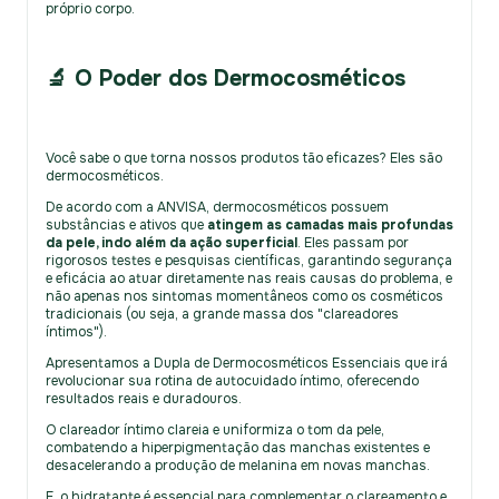
próprio corpo.
🔬 O Poder dos Dermocosméticos
Você sabe o que torna nossos produtos tão eficazes? Eles são
dermocosméticos.
De acordo com a ANVISA, dermocosméticos possuem
substâncias e ativos que
atingem as camadas mais profundas
da pele, indo além da ação superficial
. Eles passam por
rigorosos testes e pesquisas científicas, garantindo segurança
e eficácia ao atuar diretamente nas reais causas do problema, e
não apenas nos sintomas momentâneos como os cosméticos
tradicionais (ou seja, a grande massa dos "clareadores
íntimos").
Apresentamos a Dupla de Dermocosméticos Essenciais que irá
revolucionar sua rotina de autocuidado íntimo, oferecendo
resultados reais e duradouros.
O clareador íntimo clareia e uniformiza o tom da pele,
combatendo a hiperpigmentação das manchas existentes e
desacelerando a produção de melanina em novas manchas.
E, o hidratante é essencial para complementar o clareamento e