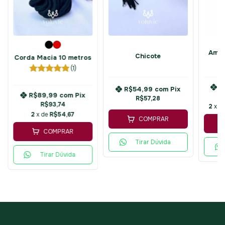
Amar
Chicote
Corda Macia 10 metros
(1)
R
R$54,99
com
Pix
R$89,99
com
Pix
R$57,28
R$93,74
2
x d
2
x de
R$54,67
COMPRAR
COMPRAR
Tirar Dúvida
Tirar Dúvida