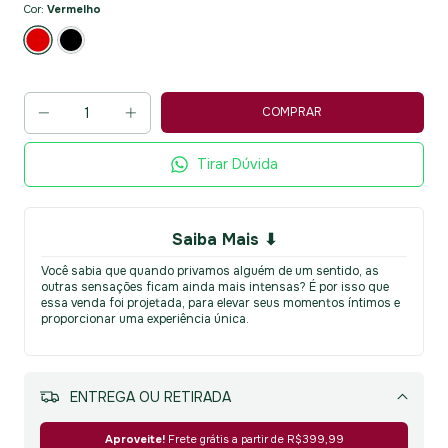
Cor:
Vermelho
Tirar Dúvida
Saiba Mais ⬇
Você sabia que quando privamos alguém de um sentido, as
outras sensações ficam ainda mais intensas? É por isso que
essa venda foi projetada, para elevar seus momentos íntimos e
proporcionar uma experiência única.
MEIOS DE ENVIO
Alterar CEP
Aproveite!
Frete grátis a partir de
R$399,99