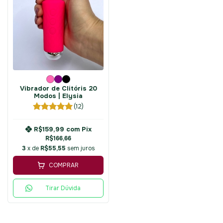
Vibrador de Clitóris 20
Modos | Elysia
(12)
R$159,99
com
Pix
R$166,66
3
x de
R$55,55
sem juros
COMPRAR
Tirar Dúvida