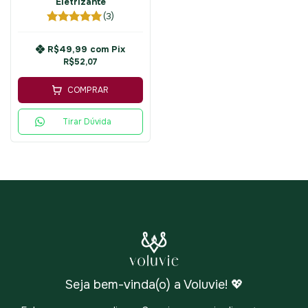
Eletrizante
(3)
R$49,99
com
Pix
R$52,07
COMPRAR
Tirar Dúvida
Seja bem-vinda(o) a Voluvie! 💖