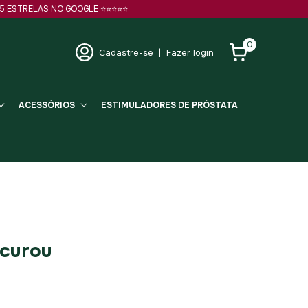
 ESTRELAS NO GOOGLE ⭐️⭐️⭐️⭐️⭐️
0
Cadastre-se
|
Fazer login
ACESSÓRIOS
ESTIMULADORES DE PRÓSTATA
ocurou