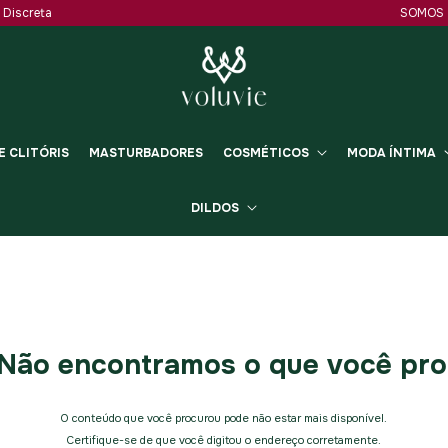
Discreta
SOMOS 5
 CLITÓRIS
MASTURBADORES
COSMÉTICOS
MODA ÍNTIMA
DILDOS
Não encontramos o que você pr
O conteúdo que você procurou pode não estar mais disponível.
Certifique-se de que você digitou o endereço corretamente.