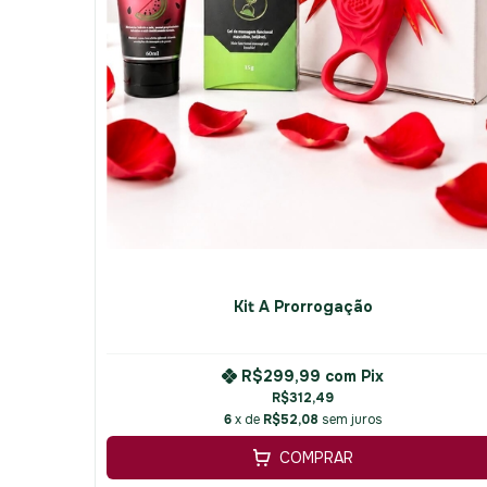
Kit A Prorrogação
R$299,99
com
Pix
R$312,49
6
x de
R$52,08
sem juros
COMPRAR