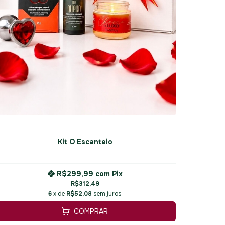
Kit O Escanteio
R$299,99
com
Pix
R$312,49
6
x de
R$52,08
sem juros
COMPRAR