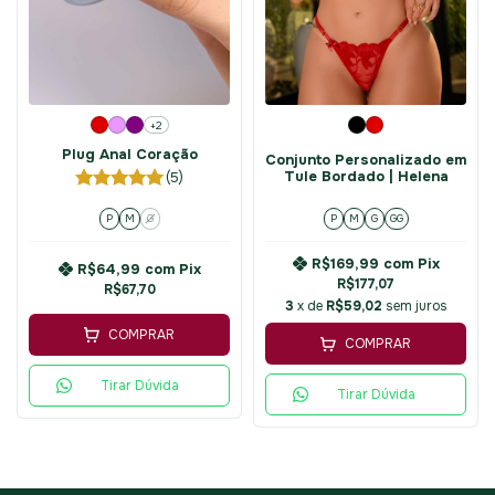
+2
Plug Anal Coração
Conjunto Personalizado em
Tule Bordado | Helena
(5)
P
M
G
P
M
G
GG
R$169,99
com
Pix
R$64,99
com
Pix
R$177,07
R$67,70
3
x de
R$59,02
sem juros
COMPRAR
COMPRAR
Tirar Dúvida
Tirar Dúvida