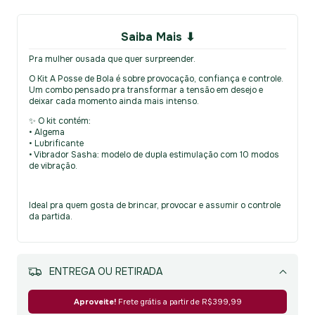
Saiba Mais ⬇
Pra mulher ousada que quer surpreender.
O Kit A Posse de Bola é sobre provocação, confiança e controle.
Um combo pensado pra transformar a tensão em desejo e
deixar cada momento ainda mais intenso.
✨ O kit contém:
• Algema
• Lubrificante
• Vibrador Sasha: modelo de dupla estimulação com 10 modos
de vibração.
Ideal pra quem gosta de brincar, provocar e assumir o controle
da partida.
MEIOS DE ENVIO
Alterar CEP
Aproveite!
Frete grátis a partir de
R$399,99